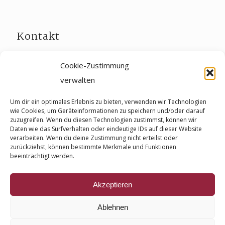
Kontakt
Tel.:
+49 6507 93610
Cookie-Zustimmung
E-Mail:
info@hotel-weinhaus-weis.de
verwalten
Fax:
+49 6507 936150
Um dir ein optimales Erlebnis zu bieten, verwenden wir Technologien
wie Cookies, um Geräteinformationen zu speichern und/oder darauf
zuzugreifen. Wenn du diesen Technologien zustimmst, können wir
Daten wie das Surfverhalten oder eindeutige IDs auf dieser Website
verarbeiten. Wenn du deine Zustimmung nicht erteilst oder
zurückziehst, können bestimmte Merkmale und Funktionen
beeinträchtigt werden.
Impressum
Stornierungsbedingungen
Akzeptieren
Datenschutzerklärung
Cookie-Richtlinie (EU)
Ablehnen
Kontakt