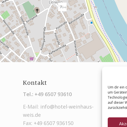
Im
Kontakt
Um dir ein 
Sto
um Gerätein
Tel.:
+49 6507 93610
Technologie
Dat
auf dieser 
E-Mail:
info@hotel-weinhaus-
zurückziehs
Coo
weis.de
Fax:
+49 6507 936150
Akz
Kon