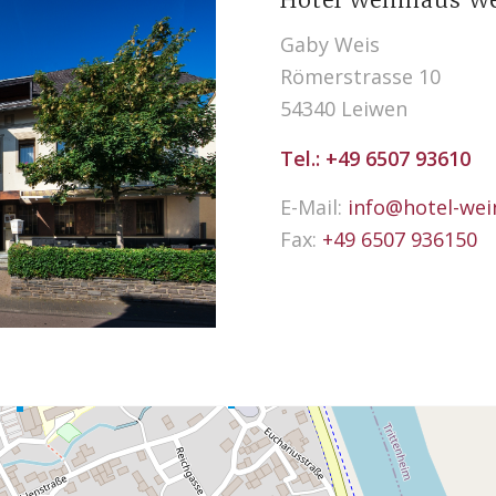
Hotel Weinhaus W
Gaby Weis
Römerstrasse 10
54340 Leiwen
Tel.:
+49 6507 93610
E-Mail:
info@hotel-wei
Fax:
+49 6507 936150