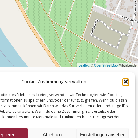
Leaflet
, ©
OpenStreetMap
Mitwirkende
Cookie-Zustimmung verwalten
pressum
optimales Erlebnis zu bieten, verwenden wir Technologien wie Cookies,
rnierungsbedingungen
formationen zu speichern und/oder darauf zuzugreifen. Wenn du diesen
n zustimmst, können wir Daten wie das Surfverhalten oder eindeutige IDs
enschutzerklärung
Website verarbeiten. Wenn du deine Zustimmung nicht erteilst oder
t, können bestimmte Merkmale und Funktionen beeinträchtigt werden.
kie-Richtlinie (EU)
eptieren
Ablehnen
Einstellungen ansehen
takt